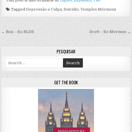
This post is also available in:
Inglês
Espanhol
Twi
Tagged
Depressão e Culpa
,
Suicídio
,
Templos Mórmons
Navegação de artigos
← Ron – Ex-RLDS
Scott – Ex-Mormon →
PESQUISAR
Search for:
GET THE BOOK