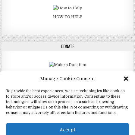
HOW TO HELP
DONATE
DONATE
Manage Cookie Consent
To provide the best experiences, we use technologies like cookies
to store and/or access device information. Consenting to these
technologies will allow us to process data such as browsing
Copyright © 2026 4Mormon (Mormones)
behavior or unique IDs on this site. Not consenting or withdrawing
consent, may adversely affect certain features and functions.
Design by ThemesDNA.com
English
(
Inglés
)
Português
(
Portugués, Portugal
)
Accept
Español
Twi