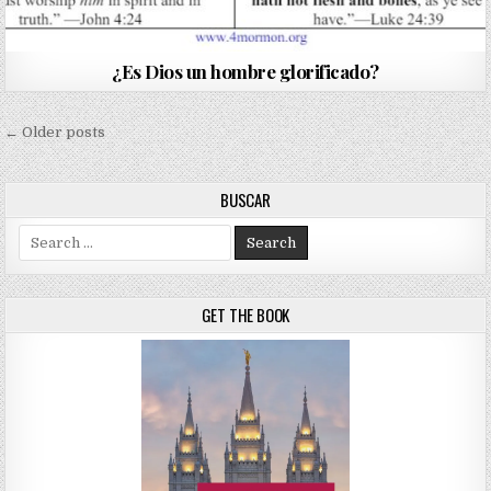
¿Es Dios un hombre glorificado?
Navegación de entradas
← Older posts
BUSCAR
Search for:
GET THE BOOK