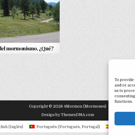
del mormonismo, ¿Qué?
To provide 
and/or acce
us to proce
consenting
functions.
Copyright © 2026 4Mormon (Mormones)
Design by ThemesDNA.com
lish
(
Inglés
)
Português
(
Portugués, Portugal
)
Español